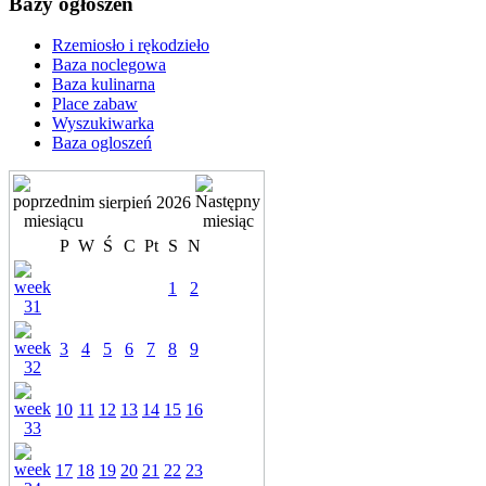
Bazy ogłoszeń
Rzemiosło i rękodzieło
Baza noclegowa
Baza kulinarna
Place zabaw
Wyszukiwarka
Baza ogloszeń
sierpień 2026
P
W
Ś
C
Pt
S
N
1
2
3
4
5
6
7
8
9
10
11
12
13
14
15
16
17
18
19
20
21
22
23