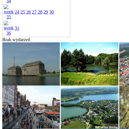
24
25
26
27
28
29
30
31
Brak wydarzeń