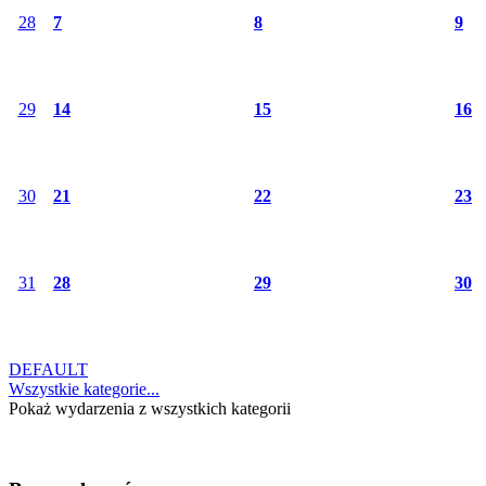
28
7
8
9
29
14
15
16
30
21
22
23
31
28
29
30
DEFAULT
Wszystkie kategorie...
Pokaż wydarzenia z wszystkich kategorii