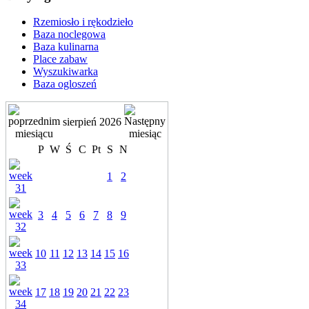
Rzemiosło i rękodzieło
Baza noclegowa
Baza kulinarna
Place zabaw
Wyszukiwarka
Baza ogloszeń
sierpień 2026
P
W
Ś
C
Pt
S
N
1
2
3
4
5
6
7
8
9
10
11
12
13
14
15
16
17
18
19
20
21
22
23