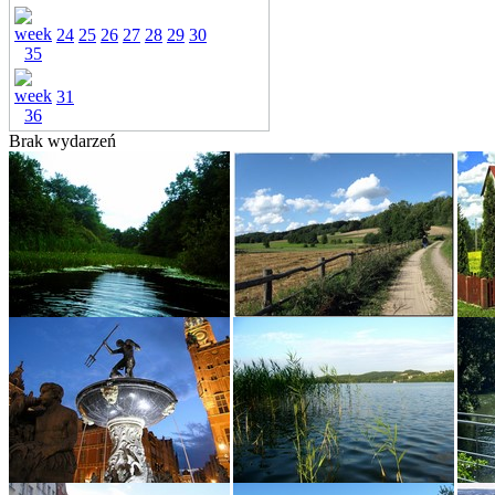
24
25
26
27
28
29
30
31
Brak wydarzeń