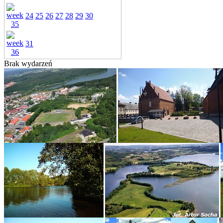
24
25
26
27
28
29
30
31
Brak wydarzeń