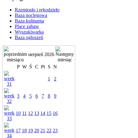
Rzemiosło i rękodzieło
Baza noclegowa
Baza kulinarna
Place zabaw
Wyszukiwarka
Baza ogloszeń
sierpień 2026
P
W
Ś
C
Pt
S
N
1
2
3
4
5
6
7
8
9
10
11
12
13
14
15
16
17
18
19
20
21
22
23