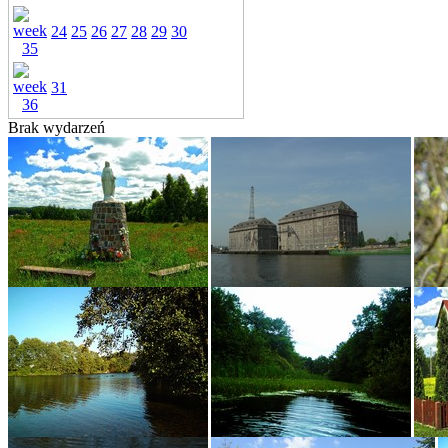
24
25
26
27
28
29
30
31
Brak wydarzeń