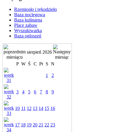
Rzemiosło i rękodzieło
Baza noclegowa
Baza kulinarna
Place zabaw
Wyszukiwarka
Baza ogloszeń
sierpień 2026
P
W
Ś
C
Pt
S
N
1
2
3
4
5
6
7
8
9
10
11
12
13
14
15
16
17
18
19
20
21
22
23