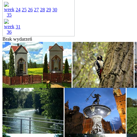
24
25
26
27
28
29
30
31
Brak wydarzeń