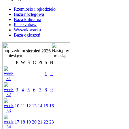
Rzemiosło i rękodzieło
Baza noclegowa
Baza kulinarna
Place zabaw
Wyszukiwarka
Baza ogloszeń
sierpień 2026
P
W
Ś
C
Pt
S
N
1
2
3
4
5
6
7
8
9
10
11
12
13
14
15
16
17
18
19
20
21
22
23