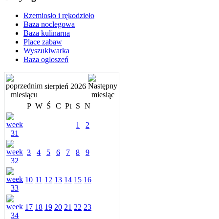
Rzemiosło i rękodzieło
Baza noclegowa
Baza kulinarna
Place zabaw
Wyszukiwarka
Baza ogloszeń
sierpień 2026
P
W
Ś
C
Pt
S
N
1
2
3
4
5
6
7
8
9
10
11
12
13
14
15
16
17
18
19
20
21
22
23