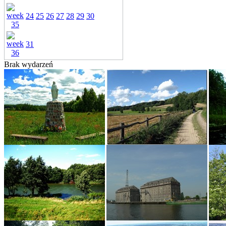
24
25
26
27
28
29
30
31
Brak wydarzeń