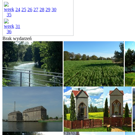
24
25
26
27
28
29
30
31
Brak wydarzeń