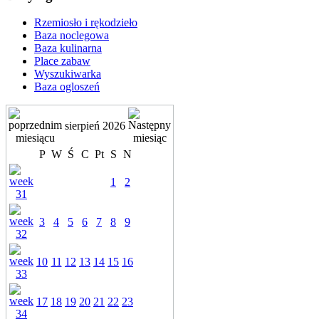
Rzemiosło i rękodzieło
Baza noclegowa
Baza kulinarna
Place zabaw
Wyszukiwarka
Baza ogloszeń
sierpień 2026
P
W
Ś
C
Pt
S
N
1
2
3
4
5
6
7
8
9
10
11
12
13
14
15
16
17
18
19
20
21
22
23