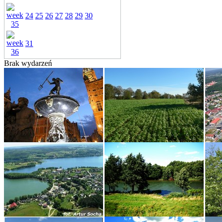
24
25
26
27
28
29
30
31
Brak wydarzeń