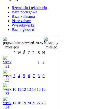
Rzemiosło i rękodzieło
Baza noclegowa
Baza kulinarna
Place zabaw
Wyszukiwarka
Baza ogloszeń
sierpień 2026
P
W
Ś
C
Pt
S
N
1
2
3
4
5
6
7
8
9
10
11
12
13
14
15
16
17
18
19
20
21
22
23