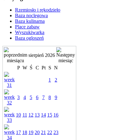
Rzemiosło i rękodzieło
Baza noclegowa
Baza kulinarna
Place zabaw
Wyszukiwarka
Baza ogloszeń
sierpień 2026
P
W
Ś
C
Pt
S
N
1
2
3
4
5
6
7
8
9
10
11
12
13
14
15
16
17
18
19
20
21
22
23