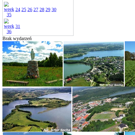
24
25
26
27
28
29
30
31
Brak wydarzeń